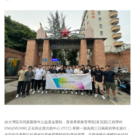
由大灣區共同家園青年公益基金贊助，香港專業教育學院(黃克競)工程學科
ENG(IVE/HW) 正在與企業共創中心 (ITCC) 舉辦一個為期三日兩夜的學生旅行，
內容包括參觀位於廣州交易會展覽館的PV廣州展覽，這將使學生接觸到光伏領