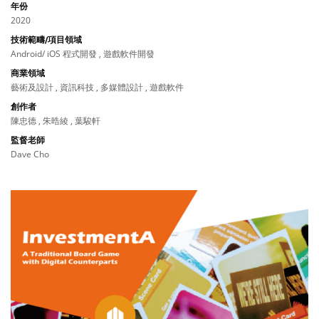
年份
2020
技術範疇/項目領域
Android/ iOS 程式開發 , 遊戲軟件開發
商業領域
藝術及設計 , 資訊科技 , 多媒體設計 , 遊戲軟件
創作者
陳忠德 , 朱晧綾 , 葉駿軒
監督老師
Dave Cho