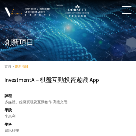
創新項目
首頁
>
創新項目
InvestmentA – 棋盤互動投資遊戲 App
課程
多媒體、虛擬實境及互動創作 高級文憑
學院
李惠利
學科
資訊科技